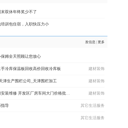
周末双休年终奖少不了
包培训包住宿，入职快压力小
发信息
|
更多
心保姆全天照顾让您放心
二手冷库保温板回收高价回收冷库板
建材装饰
天津生产围栏公司_天津围栏加工
建材装饰
开发区厂房车间大门安装维修 开发区厂房车间大门价格批发公司
建材装饰
巧指导
其它生活服务
其它生活服务