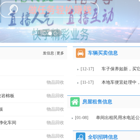
车辆买卖信息
发信息
|
更多
[12-17]
车子保养如新，买
物品回收
[11-17]
本地车便宜处理中
收岩棉板
物品回收
房屋租售信息
板
物品回收
[01-08]
单间出租民用水电近公
净化车间
物品回收
物品回收
全职招聘信息