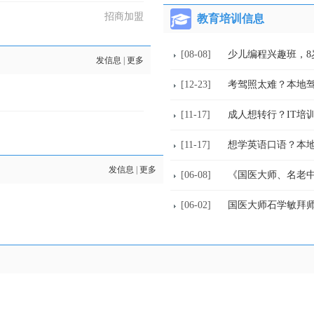
招商加盟
教育培训信息
[08-08]
少儿编程兴趣班，8
发信息
|
更多
[12-23]
考驾照太难？本地
[11-17]
成人想转行？IT培
[11-17]
想学英语口语？本
发信息
|
更多
[06-08]
《国医大师、名老
[06-02]
国医大师石学敏拜