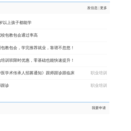
发信息
|
更多
岁以上孩子都能学
驾校包教包会通过率高
训包教包会，学完推荐就业，靠谱不忽悠！
地培训班限时优惠，零基础也能快速提升！
中医学术传承人招募通知》跟师跟诊跟临床
职业培训
师跟诊
职业培训
我要申请