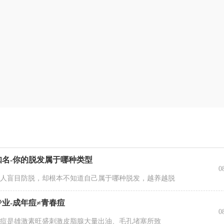
名-你的脱发属于哪种类型
0
盲目防脱，却根本不知道自己属于哪种脱发，越养越脱
业-成年痘≠青春痘
0
是雄激素旺盛刺激皮脂腺大量出油、毛孔堵塞所致