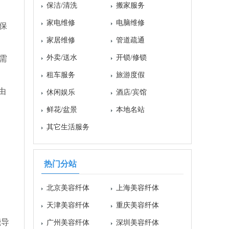
保洁/清洗
搬家服务
家电维修
电脑维修
保
家居维修
管道疏通
外卖/送水
开锁/修锁
需
租车服务
旅游度假
由
休闲娱乐
酒店/宾馆
鲜花/盆景
本地名站
其它生活服务
热门分站
北京美容纤体
上海美容纤体
天津美容纤体
重庆美容纤体
能导
广州美容纤体
深圳美容纤体