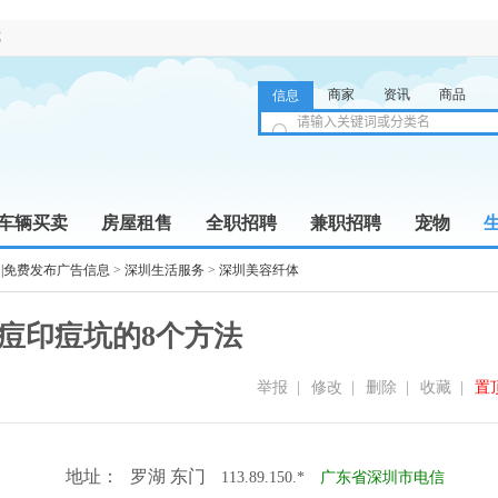
览
商家
资讯
商品
信息
车辆买卖
房屋租售
全职招聘
兼职招聘
宠物
|免费发布广告信息
>
深圳生活服务
>
深圳美容纤体
痘印痘坑的8个方法
举报
|
修改
|
删除
|
收藏
|
置
地址：
罗湖 东门
113.89.150.*
广东省深圳市电信