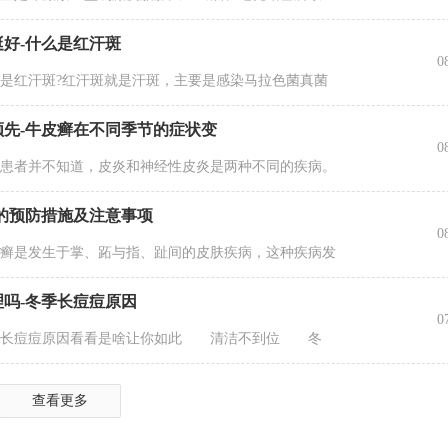
好-什么是红汗斑
0
红汗斑?红汗斑就是汗斑，主要是感染马拉色菌真菌
先-牛皮癣在不同季节的症状变
0
者并不知道，皮炎和神经性皮炎是两种不同的疾病。
的预防措施及注意事项
0
是发生于掌、跖与指、趾间的皮肤疾病，这种疾病发
吗-冬季长痘痘原因
0
长痘痘原因看看是啥让你如此 清洁不到位 冬
查看更多