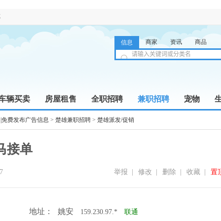
览
商家
资讯
商品
信息
车辆买卖
房屋租售
全职招聘
兼职招聘
宠物
|免费发布广告信息
>
楚雄兼职招聘
>
楚雄派发/促销
马接单
7
举报
|
修改
|
删除
|
收藏
|
置
地址：
姚安
159.230.97.*
联通