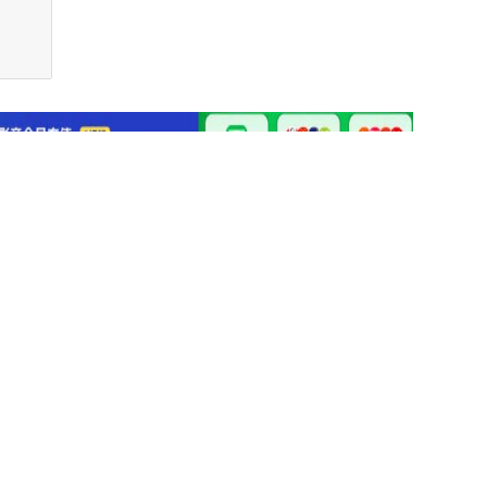
.php
on line
143