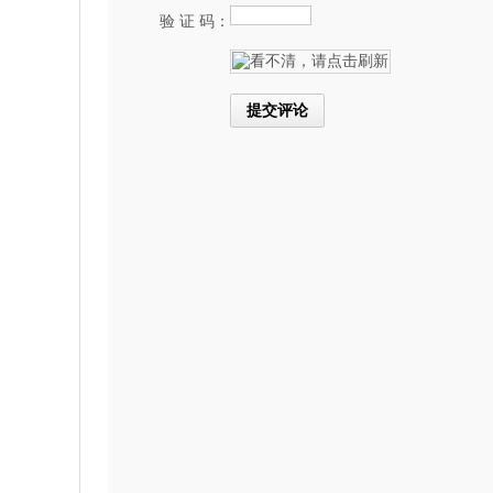
验 证 码：