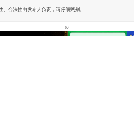
性、合法性由发布人负责，请仔细甄别。
66
ll to undefined function makeDir() in
D:\www\hm39765\wwwroot\include\cachepages.class
扫一扫，访问手机站
关注微信公众号